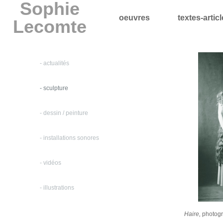
Sophie
oeuvres
textes-artic
Lecomte
- actualités
- sculpture
- dessin / peinture
- installations sonores
- vidéos
- illustrations
Haire,
photog