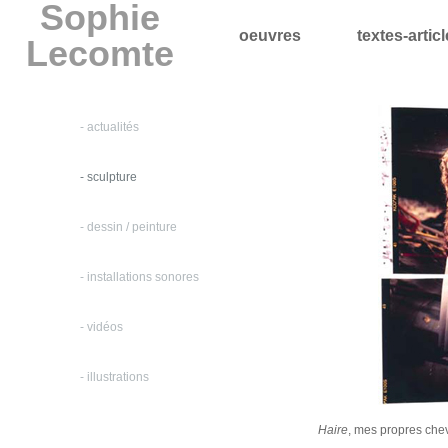
Sophie
oeuvres
textes-artic
Lecomte
- actualités
- sculpture
- dessin / peinture
- installations sonores
- vidéos
- illustrations
Haire
, mes propres che