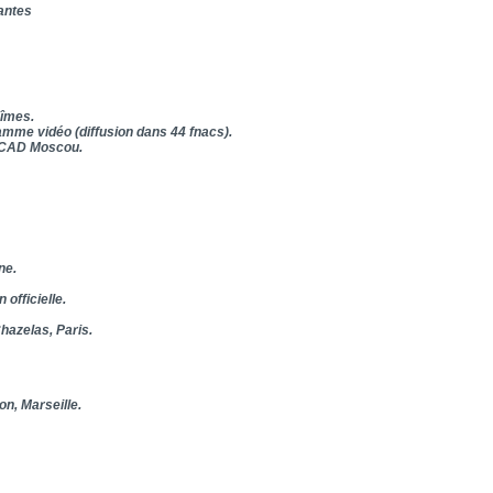
antes
Nîmes.
me vidéo (diffusion dans 44 fnacs).
 CAD Moscou.
ine.
officielle.
hazelas, Paris.
n, Marseille.