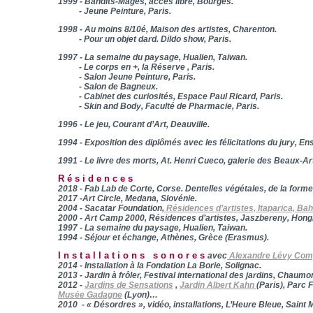
1999 - Bandits-Mages, accès libre, Bourges.
- Jeune Peinture, Paris.
1998 - Au moins 8/10é, Maison des artistes, Charenton.
- Pour un objet dard. Dildo show, Paris.
1997 - La semaine du paysage, Hualien, Taiwan.
- Le corps en +, la Réserve , Paris.
- Salon Jeune Peinture, Paris.
- Salon de Bagneux.
- Cabinet des curiosités, Espace Paul Ricard, Paris.
- Skin and Body, Faculté de Pharmacie, Paris.
1996 - Le jeu, Courant d’Art, Deauville.
1994 - Exposition des diplômés avec les félicitations du jury, En
1991 - Le livre des morts, At. Henri Cueco, galerie des Beaux-Art
Résidences
2018 - Fab Lab de Corte, Corse. Dentelles végétales, de la form
2017 -Art Circle, Medana, Slovénie.
2004 - Sacatar Foundation,
Résidences d’artistes, Itaparica, Bahi
2000 - Art Camp 2000, Résidences d’artistes, Jaszbereny, Hongr
1997 - La semaine du paysage, Hualien, Taiwan.
1994 - Séjour et échange, Athènes, Grèce (Erasmus).
Installations sonores
avec
Alexandre Lévy Com
2014 - Installation à la Fondation La Borie, Solignac.
2013 - Jardin à frôler, Festival international des jardins, Chaumo
2012 -
Jardins de Sensations
,
Jardin Albert Kahn
(Paris), Parc F
Musée Gadagne
(Lyon)…
2010 - «
Désordres »
, vidéo, installations, L’Heure Bleue, Saint 