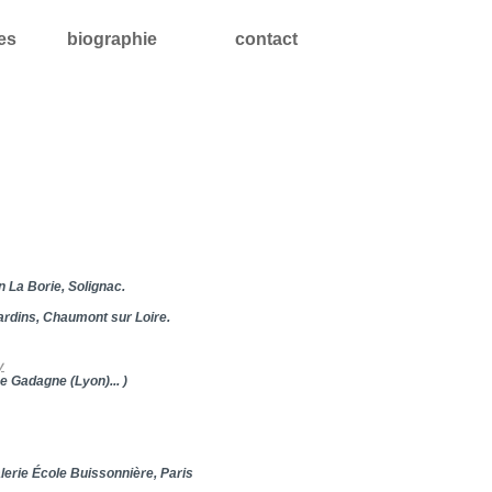
les
biographie
contact
n La Borie, Solignac.
jardins, Chaumont sur Loire.
y
ée Gadagne (Lyon)...
)
lerie École Buissonnière, Paris