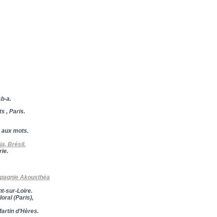
sb-a.
s , Paris.
e aux mots.
a, Brésil.
ie.
pagnie Akousthéa
nt-sur-Loire.
loral (Paris),
Martin d’Hères.