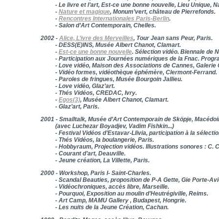
- Le livre et l’art, Est-ce une bonne nouvelle, Lieu Unique, N
-
Nature et magique
, Monum’vert, château de Pierrefonds.
-
Rencontres Internationales Paris-Berlin
.
- Salon d’Art Contemporain, Chelles.
2002 -
Alice, L’ivre des Merveilles
, Tour Jean sans Peur, Paris.
- DESS(E)INS, Musée Albert Chanot, Clamart.
-
Est-ce une bonne nouvelle
. Sélection vidéo. Biennale de 
- Participation aux Journées numériques de la Fnac. Program
- Love vidéo, Maison des Associations de Cannes, Galerie
- Vidéo formes, vidéothèque éphémère, Clermont-Ferrand.
- Paroles de fringues, Musée Bourgoin Jallieu.
- Love vidéo, Glaz’art.
- Thés Vidéos, CREDAC, Ivry.
-
Egos(3)
, Musée Albert Chanot, Clamart.
- Glaz’art, Paris.
2001 - Smalltalk, Musée d’Art Contemporain de Sköpje, Macédo
(avec Luchezar Boyadjev, Vadim Fishkin...)
- Festival Vidéos d’Estavar-Llivia, participation à la sélection 
- Thés Vidéos, la boulangerie, Paris.
- Hobbyraum, Projection vidéos. Illustrations sonores : C. C
- Courant d’art, Deauville.
- Jeune création, La Villette, Paris.
2000 - Workshop, Paris I- Saint-Charles.
- Scandal Beauties, proposition de P-A Gette, Gie Porte-Avio
- Vidéochroniques, accès libre, Marseille.
- Pourquoi, Exposition au moulin d’Heutrégiville, Reims.
- Art Camp, MAMU Gallery , Budapest, Hongrie.
- Les nuits de la Jeune Création, Cachan.