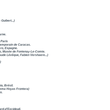
(Clermont-ferrand)
pinsky, François Guibert...)
gent-sur-marne.
 Paris
temporain de Caracas.
ro, Espagne.
n, Musée de Fontenay-Le-Comte.
ude Lévêque, Fabien Vershaere...)
)
a, Brésil.
Gema Hoyas Frontera)
n.
d-d’Excideuil.