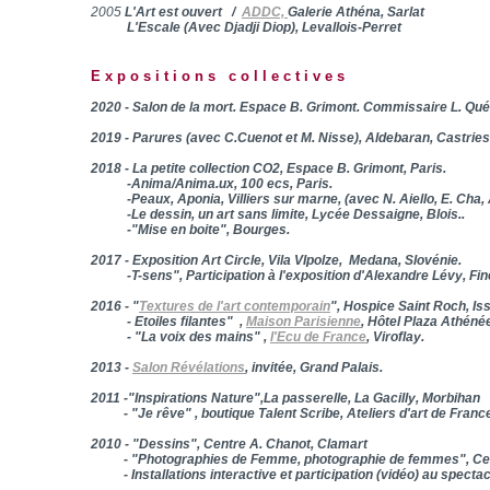
2005
L'Art est ouvert /
ADDC,
Galerie Athéna, Sarlat
L'Escale (Avec Djadji Diop), Levallois-Perret
Expositions collectives
2020 - Salon de la mort. Espace B. Grimont. Commissaire L. Qu
2019 - Parures (avec C.Cuenot et M. Nisse), Aldebaran, Castries
2018 - La petite collection CO2, Espace B. Grimont, Paris.
-Anima/Anima.ux, 100 ecs, Paris.
-Peaux, Aponia, Villiers sur marne, (avec N. Aiello, E. Cha, 
-Le dessin, un art sans limite, Lycée Dessaigne, Blois.
.
-"Mise en boite", Bourges.
2017 - Exposition Art Circle, Vila VIpolze,
Medana, Slovénie.
-T-sens", Participation à l'exposition d'Alexandre L
2016 - "
Textures de l'art contemporain
", Hospice Saint Roch, Is
- Etoiles filantes" ,
Maison Parisienne
, Hôtel Plaza Athénée
- "La voix des mains" ,
l'Ecu de France
, Viroflay.
2013 -
Salon Révélations
, invitée, Grand Palais.
2011 -"Inspirations Nature",La passerelle, La Gacilly, Morbihan
- "Je rêve" , boutique Talent Scribe, Ateliers d'art de Franc
2010 - "Dessin
s", Centre A. Chanot, Clamart
- "Photographies de Femme, photographie de femmes", Cent
- Installations interactive et participation (vidéo) au specta