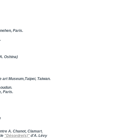
énehen
, Paris.
.
A. Oshina)
évy, Fine art Museum,Taipei, Taiwan.
soudun.
, Paris.
e
re A. Chanot, Clamart.
cle
"Désordre(s)"
d'A. Lévy