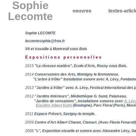
Sophie
oeuvres
textes-artic
Lecomte
Sophie LECOMTE
lecomtesophie@free.fr
Vit et travaille à Montreuil sous Bois
Expositions personnelles
2015
"La rêveuse matière", Ecole d'Arts, Rosny sous Bois.
2014
Conservatoire des Arts, Montigny le Bretonneux.
"L'arbre à frôler" Installation sonore avec A. Lévy, Fondatio
2013
"Jardins à frôler" avec A. Lévy, Festival International des 
2012
"Jardins Intérieurs", Médiathèque G. Sand, Palaiseau.
"Jardins de sensations", installations sonores avec
A. Lév
(
Jardins Albert Kahn
(Boulogne), Parc Floral (Paris), Mus
2011
Espace Prévert, Savigny-le-temple.
2009
Centre d'Art Albert Chanot, Clamart. (Avec Flavia Fenaroli)
2006
"L"
,
Exposition visuelle et sonore avec Alexandre Lévy, Ga