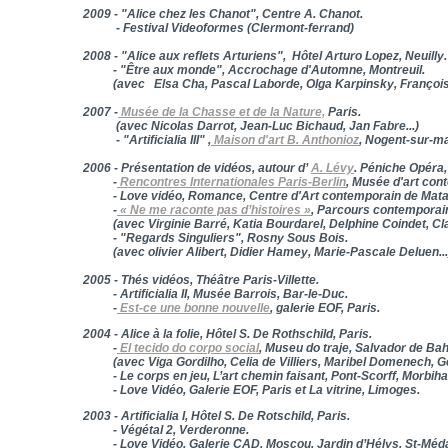
2009 - "Alice chez les Chanot
", Centre A. Chanot.
- Festival Videoformes 
2008 - "Alice aux reflets Arturiens", Hôtel Arturo Lopez, Neuilly.
- "Être aux monde", Accrochage d'Automne, Montreuil.
(avec Elsa Cha, Pascal Laborde, Olga Kar
2007 -
Musée de la Chasse et de la Nature,
Paris.
(avec Nicolas Darrot, Jean-Luc Bichaud, Jan Fabre...)
- "Artificialia III" ,
Maison d'art B. Anthonioz
, No
2006 - Présentation de vidéos, autour d’
A. Lévy
. Péniche Opéra,
-
Rencontres Internationales Paris-Berlin
, Musée d'art con
- Love vidéo, Romance, Centre d'Art contemporain de Mata
-
« Ne me raconte pas d’histoires »
, Parcours contemporai
(avec Virginie Barré, Katia Bourdarel, Delphine Coindet, Cla
- "Regards Singuliers", Rosny Sous Bois.
(avec olivier Alibert, Didier Hamey, Marie-Pascale Deluen...
2005 - Thés vidéos, Théâtre Paris-Villette.
- Artificialia II, Musée Barrois, Bar-le-Duc.
-
Est-ce une bonne nouvelle
, galerie EOF, Paris.
2004 - Alice à la folie, Hôtel S. De Rothschild, Paris.
-
El tecido do corpo social
, Museu do traje, Salvador de Bahi
(avec Viga Gordilho, Celia de Villiers, Maribel Domenech, 
- Le corps en jeu, L’art chemin faisant, Pont-Scorff, Morbiha
- Love Vidéo, Galerie EOF, Paris et La vitrine, Limoges.
2003 - Artificialia I, Hôtel S. De Rotschild, Paris.
- Végétal 2, Verderonne.
- Love Vidéo, Galerie CAD, Moscou, Jardin d’Hélys, St-Médar