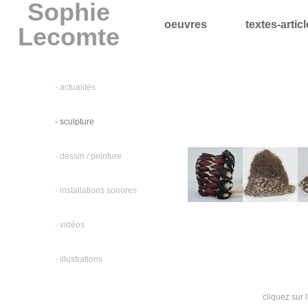
Sophie
oeuvres
textes-artic
Lecomte
- actualités
- sculpture
- dessin / peinture
- installations sonores
- vidéos
- illustrations
cliquez sur 