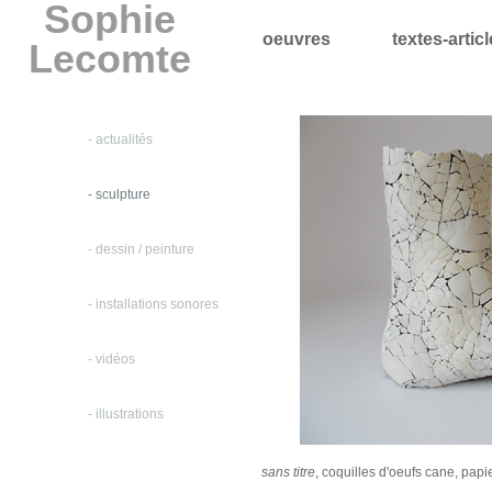
Sophie
oeuvres
textes-artic
Lecomte
- actualités
- sculpture
- dessin / peinture
- installations sonores
- vidéos
- illustrations
sans titre
, coquilles d'oeufs cane, papi