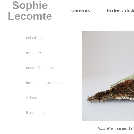
Sophie
oeuvres
textes-artic
Lecomte
- actualités
- sculpture
- dessin / peinture
- installations sonores
- vidéos
- illustrations
Sans titre
, épines de 