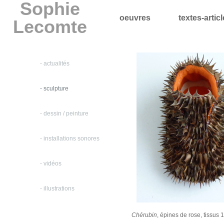
Sophie
oeuvres
textes-artic
Lecomte
- actualités
- sculpture
- dessin / peinture
- installations sonores
- vidéos
- illustrations
Chérubin
, épines de rose, tissus 