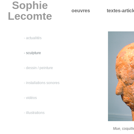
Sophie
oeuvres
textes-artic
Lecomte
- actualités
- sculpture
- dessin / peinture
- installations sonores
- vidéos
- illustrations
Mue,
coquill