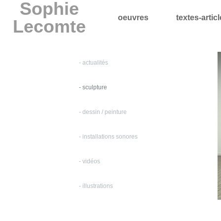
Sophie
oeuvres
textes-artic
Lecomte
- actualités
- sculpture
- dessin / peinture
- installations sonores
- vidéos
- illustrations