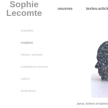
Sophie
oeuvres
textes-artic
Lecomte
- actualités
- sculpture
- dessin / peinture
- installations sonores
- vidéos
- illustrations
Janus
, lichens et épine